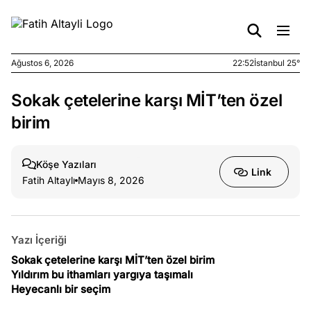
Ağustos 6, 2026
22:52
İstanbul 25°
Sokak çetelerine karşı MİT’ten özel
e
Ağustos
ları
6, 2026
birim
le yasalar
eranduma
Köşe Yazıları
mez
Link
Fatih Altaylı
Mayıs 8, 2026
e
Ağustos
ları
5, 2026
nca stok
Yazı İçeriği
sı caiz
Sokak çetelerine karşı MİT’ten özel birim
ir!
Yıldırım bu ithamları yargıya taşımalı
Heyecanlı bir seçim
e
Ağustos