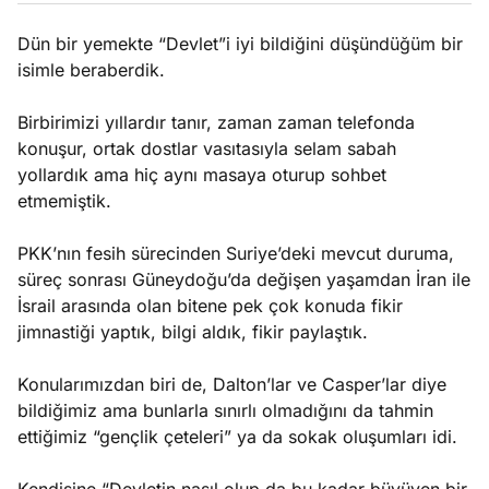
ları
4, 2026
kiye’den
Dün bir yemekte “Devlet”i iyi bildiğini düşündüğüm bir
e umutlu
isimle beraberdik.
duğumu
Köşe
Spor
Otomob
mek ister
Birbirimizi yıllardır tanır, zaman zaman telefonda
Yazıları
Yazıları
Yazıları
iniz?
konuşur, ortak dostlar vasıtasıyla selam sabah
yollardık ama hiç aynı masaya oturup sohbet
etmemiştik.
PKK’nın fesih sürecinden Suriye’deki mevcut duruma,
süreç sonrası Güneydoğu’da değişen yaşamdan İran ile
İsrail arasında olan bitene pek çok konuda fikir
jimnastiği yaptık, bilgi aldık, fikir paylaştık.
Konularımızdan biri de, Dalton’lar ve Casper’lar diye
bildiğimiz ama bunlarla sınırlı olmadığını da tahmin
ettiğimiz “gençlik çeteleri” ya da sokak oluşumları idi.