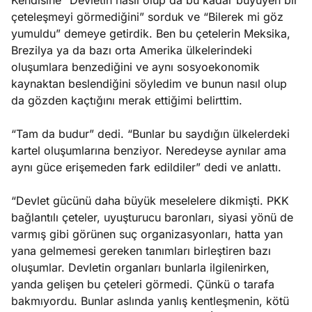
Kendisine “Devletin nasıl olup da bu kadar büyüyen bir
çeteleşmeyi görmediğini” sorduk ve “Bilerek mi göz
yumuldu” demeye getirdik. Ben bu çetelerin Meksika,
Brezilya ya da bazı orta Amerika ülkelerindeki
oluşumlara benzediğini ve aynı sosyoekonomik
kaynaktan beslendiğini söyledim ve bunun nasıl olup
da gözden kaçtığını merak ettiğimi belirttim.
“Tam da budur” dedi. “Bunlar bu saydığın ülkelerdeki
kartel oluşumlarına benziyor. Neredeyse aynılar ama
aynı güce erişemeden fark edildiler” dedi ve anlattı.
“Devlet gücünü daha büyük meselelere dikmişti. PKK
bağlantılı çeteler, uyuşturucu baronları, siyasi yönü de
varmış gibi görünen suç organizasyonları, hatta yan
yana gelmemesi gereken tanımları birleştiren bazı
oluşumlar. Devletin organları bunlarla ilgilenirken,
yanda gelişen bu çeteleri görmedi. Çünkü o tarafa
bakmıyordu. Bunlar aslında yanlış kentleşmenin, kötü