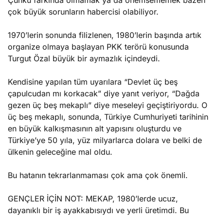
Çünkü farkında olmamak ya da önemsememek bazen
çok büyük sorunların habercisi olabiliyor.
1970’lerin sonunda filizlenen, 1980’lerin başında artık
organize olmaya başlayan PKK terörü konusunda
Turgut Özal büyük bir aymazlık içindeydi.
Kendisine yapılan tüm uyarılara “Devlet üç beş
çapulcudan mı korkacak” diye yanıt veriyor, “Dağda
gezen üç beş mekaplı” diye meseleyi geçiştiriyordu. O
üç beş mekaplı, sonunda, Türkiye Cumhuriyeti tarihinin
en büyük kalkışmasının alt yapısını oluşturdu ve
Türkiye’ye 50 yıla, yüz milyarlarca dolara ve belki de
ülkenin geleceğine mal oldu.
Bu hatanın tekrarlanmaması çok ama çok önemli.
GENÇLER İÇİN NOT: MEKAP, 1980’lerde ucuz,
dayanıklı bir iş ayakkabısıydı ve yerli üretimdi. Bu