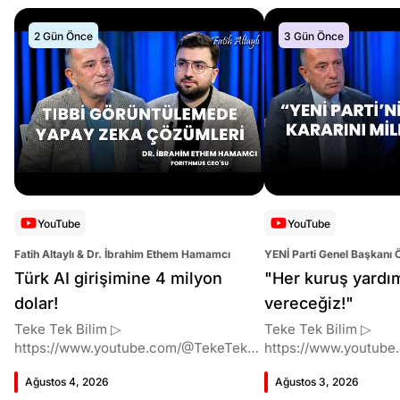
2 Gün Önce
3 Gün Önce
YouTube
YouTube
Fatih Altaylı & Dr. İbrahim Ethem Hamamcı
YENİ Parti Genel Başkanı 
Altaylı
Türk AI girişimine 4 milyon
"Her kuruş yardı
dolar!
vereceğiz!"
Teke Tek Bilim ▷
Teke Tek Bilim ▷
https://www.youtube.com/@TekeTekBil
https://www.youtube
im 00:00 Giriş 01:51 İbrahim Ethem
im 00:00 Giriş 01:58 Butlan kararı 05:58
Ağustos 4, 2026
Ağustos 3, 2026
Hamamcı kimdir ve akademik
Butlan kararı kimin m