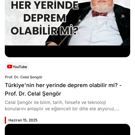
e
Ağustos
ları
5, 2026
nca stok
Köşe
Spor
Otomob
sı caiz
Yazıları
Yazıları
Yazıları
ir!
YouTube
Prof. Dr. Celal Şengör
Türkiye'nin her yerinde deprem olabilir mi? -
Prof. Dr. Celal Şengör
Celal Şengör ile bilim, tarih, felsefe ve teknoloji
konularını anlaşılır ve eğlenceli bir dille ele alıyoruz.
Dinozorlardan modern bilime, antik medeniyetlerden
Haziran 15, 2025
günümüz teknolojilerine kadar her konuda merak
ettiğiniz sorulara yanıt bulacaksınız. Bilgi dolu bir
yolculuğa çıkmaya hazır mısınız? Videolarımızı