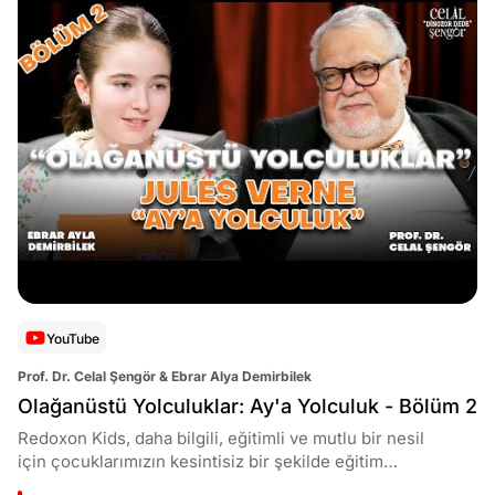
kaçırmamak için abone olun ve bilim serüvenimize siz
de katılın! #işbirliği
YouTube
Prof. Dr. Celal Şengör & Ebrar Alya Demirbilek
Olağanüstü Yolculuklar: Ay'a Yolculuk - Bölüm 2
Redoxon Kids, daha bilgili, eğitimli ve mutlu bir nesil
için çocuklarımızın kesintisiz bir şekilde eğitim
alabilmesini önemsiyor. Kesintisiz bir eğitim ve bilgi