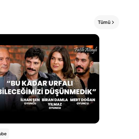
Tümü
ube