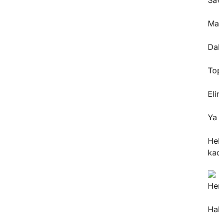
Sav
Ma
Da
Top
Eli
Ya 
He
ka
He
Hal