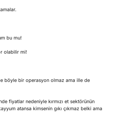
tamalar.
rum bu mu!
 olabilir mi!
le böyle bir operasyon olmaz ama ille de
nde fiyatlar nedeniyle kırmızı et sektörünün
ir kayyum atansa kimsenin gıkı çıkmaz belki ama