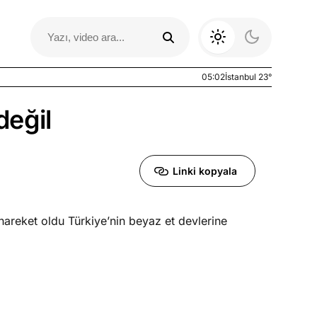
05:02
İstanbul 23°
değil
Linki kopyala
reket oldu Türkiye’nin beyaz et devlerine
Otomobil Yazıları