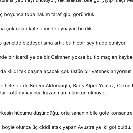
unma yapmayı unutuyor, tek ataktan bile gol yiyip maçı ver
ç boyunca topa hakim taraf gibi göründük.
ha çok rakip kale önünde oynayan bizdik.
 genelde bizdeydi ama artık bu hiçbir şey ifade etmiyor.
nde bir Icardi ya da bir Osimhen yoksa bu tip maçları kaybe
da kilidi tek başına açacak çok üstün bir yetenek arıyorsu
le hele bir de Kerem Aktürkoğlu, Barış Alper Yılmaz, Orkun
dar kötü oynayınca kazanman mümkün olmuyor.
rkesin hücumu düşündüğü, orta sahanın bile gole konsantre 
 böyle olunca üç ciddi atak yapan Avustralya iki gol buldu.