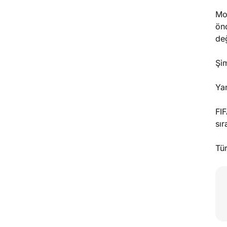
Mon
önc
de
Şim
Yan
FI
sır
Tür