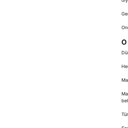
diy
Ger
On
O
Dün
He
Maç
Ma
bel
Tür