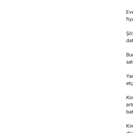
Ev
fiy
Şöy
da
Bun
sat
Yan
etç
Kor
art
bat
Kim