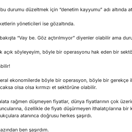
 bu durumu düzeltmek için “denetim kayyumu” adı altında a
ketlerin yöneticileri ise gözaltında.
 bakışta “Vay be. Göz açtırılmıyor” diyenler olabilir ama du
 açık söyleyeyim, böyle bir operasyonu hak eden bir sektör
bilir!
beral ekonomilerde böyle bir operasyon, böyle bir gerekçe i
caksa olsa olsa kırmızı et sektörüne olabilir.
alata rağmen düşmeyen fiyatlar, dünya fiyatlarının çok üzeri
ncularına, özellikle de fiyatı düşürmeyen ithalatçılarına b
ukçulara atanınca doğrusu herkes şaşırdı.
 azından ben şaşırdım.