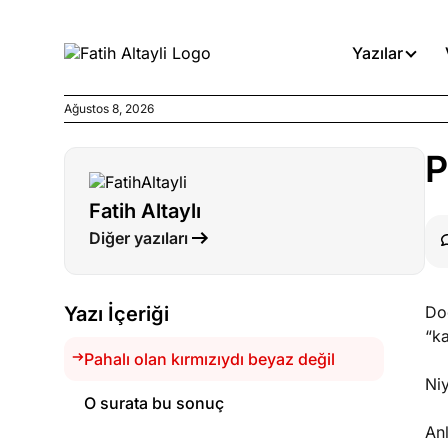
Yazılar
Ağustos 8, 2026
Köşe Yazıları
P
Medyanın kirli zincirinde dah
Fatih Altaylı
Köşe Yazıları
Diğer yazıları
Böyle yasalar referanduma g
Köşe Yazıları
Yazı İçeriği
Do
İnanca stok arası caiz midir!
“k
Pahalı olan kırmızıydı beyaz değil
Ni
O surata bu sonuç
Anl