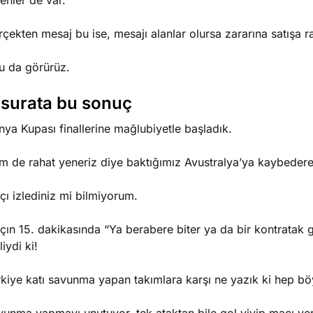
enler de var.
çekten mesaj bu ise, mesajı alanlar olursa zararına satışa ra
u da görürüz.
 surata bu sonuç
ya Kupası finallerine mağlubiyetle başladık.
m de rahat yeneriz diye baktığımız Avustralya’ya kaybedere
ı izlediniz mi bilmiyorum.
çın 15. dakikasında “Ya berabere biter ya da bir kontratak
liydi ki!
kiye katı savunma yapan takımlara karşı ne yazık ki hep böy